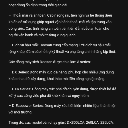
hoạt động ổn định trong thời gian dài.
– Thoải mái và an toàn: Cabin rộng rãi, tiện nghi và hệ thống điều
khiển dễ sử dụng giúp người vận hành thoải mái và tập trung vào
công việc. Các tính năng an toàn tiên tiến đảm bảo an toàn cho
người vận hành và môi trường xung quanh.
– Dịch vụ hậu mãi: Doosan cung cấp mạng lưới dịch vụ hậu mãi
rộng
khắp, đảm bảo hỗ trợ kỹ thuật và phụ tùng chính hãng kịp thời.
Các dòng máy xích Doosan được chia làm 3 series:
– DX Series: Dòng máy xúc đa năng, phù hợp cho nhiều ứng dụng
khác nhau từ xây dựng, khai thác mỏ đến công nghiệp nặng.
– DXR Series: Dòng máy xúc phá dỡ chuyên dụng, được thiết kế để
xử lý các công việc phá dỡ khó khăn và nguy hiểm.
– D-Ecopower Series: Dòng máy xúc tiết kiệm nhiên liệu, thân thiện
với môi trường.
Trong đó, các model bán chạy gồm: DX300LCA, 260LCA, 225LCA,