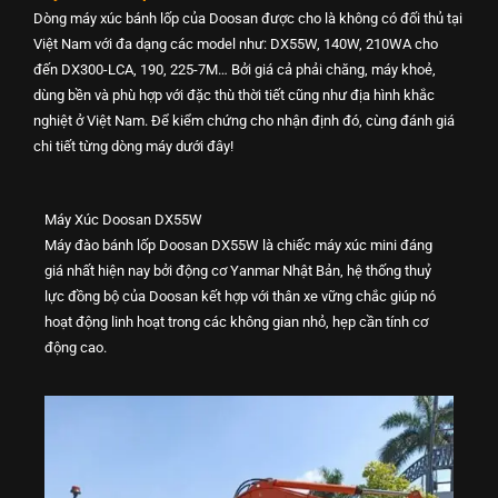
Dòng máy xúc bánh lốp của Doosan được cho là không có đối thủ tại
Việt Nam với đa dạng các model như: DX55W, 140W, 210WA cho
đến DX300-LCA, 190, 225-7M… Bởi giá cả phải chăng, máy khoẻ,
dùng bền và phù hợp với đặc thù thời tiết cũng như địa hình khắc
nghiệt ở Việt Nam.
Để kiểm chứng cho nhận định đó, cùng đánh giá
chi tiết từng dòng máy dưới đây!
Máy Xúc Doosan DX55W
Máy đào bánh lốp Doosan DX55W là chiếc máy xúc mini đáng
giá nhất hiện nay bởi
động cơ Yanmar Nhật Bản, hệ thống thuỷ
lực đồng bộ của Doosan kết hợp với thân xe vững chắc giúp nó
hoạt động linh hoạt trong các không gian nhỏ, hẹp cần tính cơ
động cao.