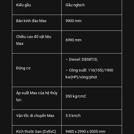
Kiểu gầu
Gầu nghịch
Bán kính đào Max
9900 mm
Chiều cao đổ vật liệu
6990 mm
Max
– Diesel: DB58TIS;
Động cơ
– Công suất: 116(155)/1900
kw(HP)/vòng/phút
Áp suất Max của hệ thủy
350 kg/cm2
lực
Vận tốc di chuyển Max
5.5 km/h
Kích thước bao (DxRxC)
9485 x 2990 x 3005 mm