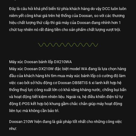
Đây là câu hỏi khá phổ biến từ phía khách hàng do vậy DCC luôn luôn
niêm yết công khai giá trên hệ thống của Doosan, so với các thương
hiệu chất lượng thứ cấp thì giá máy của Doosan đang nhỉnh hơn 1
chút tuy nhiên nó rất đáng tiền cho sản phẩm chất lượng vượt trội.
Máy xúc Doosan bánh lốp DX210WA
Máy xúc Doosan DX210W đặc biệt model WA đang là lựa chọn hàng
đầu của khách hàng khi tìm mua máy xúc bánh lốp có cường độ làm
việc cao bởi sở hữu động cơ Doosan DB58TIS 6 xi lanh kết hợp hệ
thống thuỷ lực công suất lớn có khả năng kháng nước, chống bụi bẩn
và hoạt động tiết kiệm nhiên liệu.
Ngoài ra, hệ điều khiển điện tử tự
động E-POS kết hợp bộ khung gầm chắc chắn giúp máy hoạt động
liên tục mà không cần bảo trì.
Doosan 210W hiện đang là giải pháp tốt nhất cho những công việc
như: