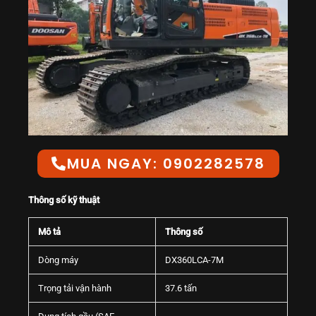
MUA NGAY: 0902282578
Thông số kỹ thuật
Mô tả
Thông số
Dòng máy
DX360LCA-7M
Trọng tải vận hành
37.6 tấn