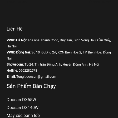
←
Trước Bài viết
Tiếp theo Bài viết
→
Liên Hệ
VPGD Hà Nội:
Tòa nhà Thành Công, Duy Tân, Dịch Vọng Hậu, Cầu Giấy,
Hà Nội
VPGD Đồng Nai:
Số 10, Đường 2A, KCN Biên Hòa 2, TP. Biên Hòa, Đồng
Nai
Showroom:
Tổ 24, Thị trấn Đông Anh, Huyện Đông Anh, Hà Nội
Hotline:
0902282578
Email:
Tunglt.doosan@gmail.com
Sản Phẩm Bán Chạy
Doosan DX55W
Doosan DX140W
Máy xúc bánh lốp