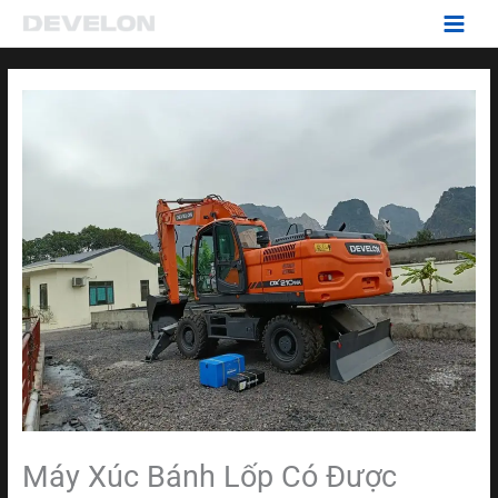
Nhảy
tới
nội
dung
Máy Xúc Bánh Lốp Có Được