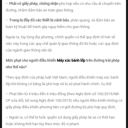
–
Phải có giấy phép, chứng nhận
phù hợp nếu có nhu cầu di chuyển trên
đường, nhằm đảm bảo an toàn giao thông;
–
Trang bị đầy đủ các thiết bị cảnh báo
, phản quang, và đảm bảo an
toàn kỹ thuật để tránh gây nguy hiểm cho giao thông.
Ngoài ra, tùy từng địa phương, chính quyền có thể quy định rõ hơn về
việc này trong các quy chế quản lý giao thông đô thị hoặc các quy định
của ngành giao thông vận tải.
Mức phạt cho người điều khiển
Máy xúc bánh lốp
trên đường trái phép
như thế nào?
Theo quy định của pháp luật Việt Nam, người điều khiển máy xúc bánh
lốp khi không có bằng lái phù hợp sẽ bị xử phạt hành chính. Cụ thể:
– Phạt tiền từ 4 triệu đến 6 triệu đồng (theo Nghị định số 100/2019/NĐ-
CP sửa đổi, bổ sung Nghị định 100/2019) nếu người điều khiển không có
giấy phép điều khiển phương tiện cơ giới đường bộ phù hợp quy định;
– Ngoài ra, có thể bị tước quyền sử dụng giấy phép lái xe có thời hạn
hoặc không thời hạn tùy theo mức độ vi phạm.